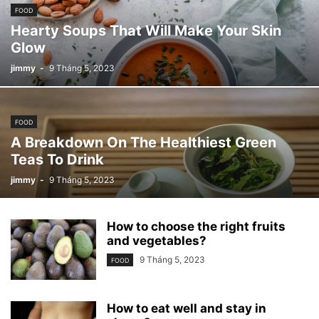
FOOD
Hearty Soups That Will Make Your Skin
Glow
jimmy
-
9 Tháng 5, 2023
FOOD
A Breakdown On The Healthiest Green
Teas To Drink
jimmy
-
9 Tháng 5, 2023
How to choose the right fruits
and vegetables?
9 Tháng 5, 2023
FOOD
How to eat well and stay in